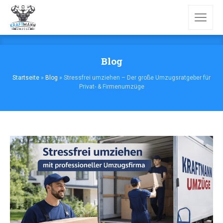
Blog
Startseite
»
Blog
»
Stressfrei umziehen – Der große Umzugsratgeber für
Privat- & Firmenumzüge