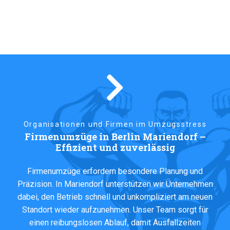
Organisationen und Firmen im Umzugsstress
Firmenumzüge in Berlin Mariendorf –
Effizient und zuverlässig
Firmenumzüge erfordern besondere Planung und
Präzision. In Mariendorf unterstützen wir Unternehmen
dabei, den Betrieb schnell und unkompliziert am neuen
Standort wieder aufzunehmen. Unser Team sorgt für
einen reibungslosen Ablauf, damit Ausfallzeiten