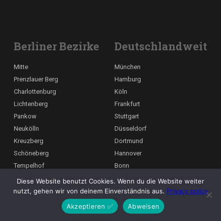
Berliner Bezirke
Deutschlandweit
Mitte
München
Prenzlauer Berg
Hamburg
Charlottenburg
Köln
Lichtenberg
Frankfurt
Pankow
Stuttgart
Neukölln
Düsseldorf
Kreuzberg
Dortmund
Schöneberg
Hannover
Tempelhof
Bonn
Wedding
Nürnberg
Diese Website benutzt Cookies. Wenn du die Website weiter
Grunewald
Duisburg
nutzt, gehen wir von deinem Einverständnis aus.
Privacy policy
Wilmersdorf
Leipzig
Akzeptieren ✅
Abweisen
Deutsch
Steglitz
Dresden