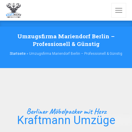
Umzugsfirma Mariendorf Berlin –
Professionell & Günstig
Startseite
»
Umzugsfirma Mariendorf Berlin – Professionell & Günstig
Berliner Möbelpacker mit Herz
Kraftmann Umzüge