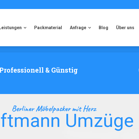
Leistungen
Packmaterial
Anfrage
Blog
Über uns
Leistungen
Packmaterial
Anfrage
Blog
Über uns
Professionell & Günstig
Berliner Möbelpacker mit Herz
aftmann Umzüge