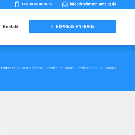
+49 30 45 96 96 96
info@kraftmann-umzug.de
Kontakt
EXPRESS ANFRAGE
Kontakt
Startseite
»
Umzugsfirma Lichterfelde Berlin – Professionell & Günstig