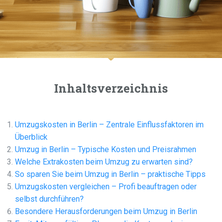
Inhaltsverzeichnis
Umzugskosten in Berlin – Zentrale Einflussfaktoren im
Überblick
Umzug in Berlin – Typische Kosten und Preisrahmen
Welche Extrakosten beim Umzug zu erwarten sind?
So sparen Sie beim Umzug in Berlin – praktische Tipps
Umzugskosten vergleichen – Profi beauftragen oder
selbst durchführen?
Besondere Herausforderungen beim Umzug in Berlin