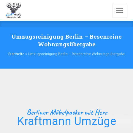
Umzugsreinigung Berlin – Besenreine
Wohnungsübergabe
Startseite
»
Umzugsreinigung Berlin – Besenreine Wohnungsübergabe
Berliner Möbelpacker mit Herz
Kraftmann Umzüge