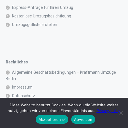
Express-Anfrage für Ihren Umzug
Kostenlose Umzugsbesichtigung
Umzugsgutliste erstellen
Rechtliches
Allgemeine Geschäftsbedingungen – Kraftmann Umzüge
Berlin
Impressum
Datenschutz
Nutzungsbedingungen
Diese Website benutzt Cookies. Wenn du die Website weiter
nutzt, gehen wir von deinem Einverständnis aus.
Privacy policy
Akzeptieren ✅
Abweisen
Deutsch