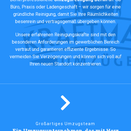
Büro, Praxis oder Ladengeschäft – wir sorgen für eine
gründliche Reinigung, damit Sie Ihre Räumlichkeiten
besenrein und vertragsgemäß übergeben können.
Unsere erfahrenen Reinigungskräfte sind mit den
besonderen Anforderungen im gewerblichen Bereich
vertraut und garantieren effiziente Ergebnisse. So
vermeiden Sie Verzögerungen und können sich voll auf
Ihren neuen Standort konzentrieren.
Großartiges Umzugsteam
Ein Umzugsunternehmen, das mit Herz