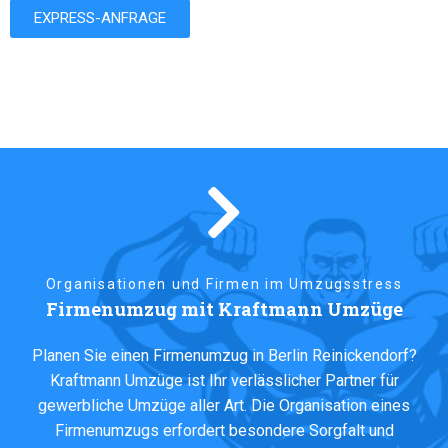
EXPRESS-ANFRAGE
Organisationen und Firmen im Umzugsstress
Firmenumzug mit Kraftmann Umzüge
Planen Sie einen Firmenumzug in Berlin Reinickendorf?
Kraftmann Umzüge ist Ihr verlässlicher Partner für
gewerbliche Umzüge aller Art. Die Organisation eines
Firmenumzugs
erfordert besondere Sorgfalt und