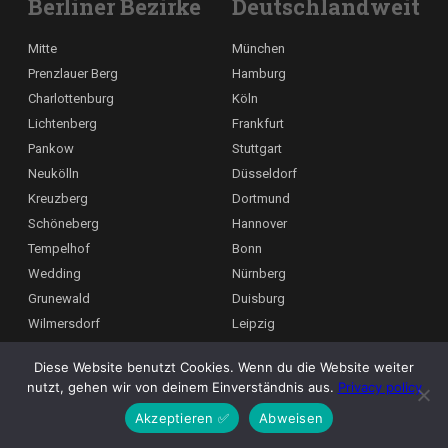
Berliner Bezirke
Deutschlandweit
Mitte
München
Prenzlauer Berg
Hamburg
Charlottenburg
Köln
Lichtenberg
Frankfurt
Pankow
Stuttgart
Neukölln
Düsseldorf
Kreuzberg
Dortmund
Schöneberg
Hannover
Tempelhof
Bonn
Wedding
Nürnberg
Grunewald
Duisburg
Wilmersdorf
Leipzig
Steglitz
Dresden
Diese Website benutzt Cookies. Wenn du die Website weiter
Zehlendorf
Bremen
nutzt, gehen wir von deinem Einverständnis aus.
Privacy policy
Köpenick
Mannheim
Akzeptieren ✅
Abweisen
Spandau
Deutsch