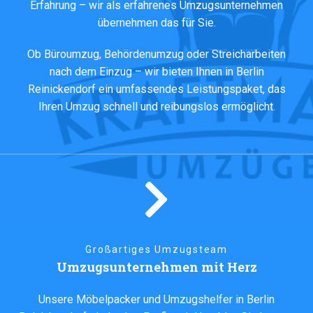
Erfahrung – wir als erfahrenes
Umzugsunternehmen
übernehmen das für Sie.
Ob
Büroumzug
,
Behördenumzug
oder
Streicharbeiten
nach dem Einzug – wir bieten Ihnen in Berlin
Reinickendorf ein umfassendes Leistungspaket, das
Ihren Umzug schnell und reibungslos ermöglicht.
Großartiges Umzugsteam
Umzugsunternehmen mit Herz
Unsere Möbelpacker und
Umzugshelfer
in Berlin