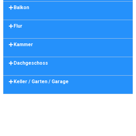
Balkon
Flur
Kammer
Dachgeschoss
Keller / Garten / Garage