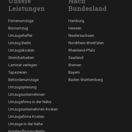
Unsere
Nach
Leistungen
Bundesland
Firmenumzüge
Hamburg
Büroumzug
Hessen
Umzugshelfer
Niedersachsen
Umzug Berlin
Nordrhein-Westfalen
Umzugskosten
Rheinland-Pfalz
Streicharbeiten
Saarland
Laminat verlegen
Bremen
Tapezieren
Bayern
Behördenumzüge
Baden-Württemberg
Umzugsplanung
Umzugsunternehmen
Umzugsfirma in der Nähe
Umzugsunternehmen Kosten
Umzugsfirma Kosten
Umzüge in der Nähe
Hotelauflösung Berlin