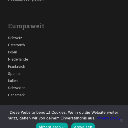
Europaweit
Schweiz
Österreich
Polen
Niederlande
Frankreich
Spanien
Italien
Schweden
Dänemark
Diese Website benutzt Cookies. Wenn du die Website weiter
Kraftmann Umzüge – Ihr professioneller Umzugspartner in Berlin,
nutzt, gehen wir von deinem Einverständnis aus.
Privacy policy
deutschlandweit und europaweit
Akzeptieren ✅
Abweisen