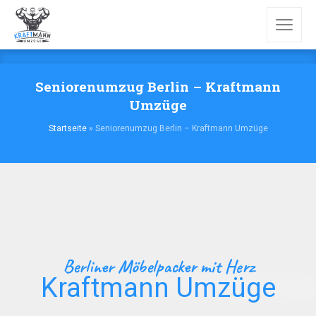
Seniorenumzug Berlin – Kraftmann
Umzüge
Startseite
»
Seniorenumzug Berlin – Kraftmann Umzüge
Berliner Möbelpacker mit Herz
Kraftmann Umzüge