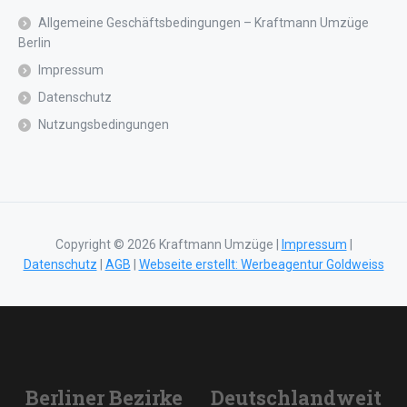
Allgemeine Geschäftsbedingungen – Kraftmann Umzüge
Berlin
Impressum
Datenschutz
Nutzungsbedingungen
Copyright © 2026 Kraftmann Umzüge |
Impressum
|
Datenschutz
|
AGB
|
Webseite erstellt: Werbeagentur Goldweiss
Berliner Bezirke
Deutschlandweit