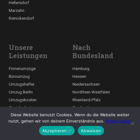
Hellersdorf
Marzahn
Reinickendorf
Unsere
Nach
Leistungen
Bundesland
Firmenumzüge
Hamburg
Büroumzug
Hessen
Umzugshelfer
Niedersachsen
Umzug Berlin
Nordrhein-Westfalen
Umzugskosten
Rheinland-Pfalz
Streicharbeiten
Saarland
Diese Website benutzt Cookies. Wenn du die Website weiter
Laminat verlegen
Bremen
nutzt, gehen wir von deinem Einverständnis aus.
Privacy policy
Tapezieren
Bayern
Akzeptieren ✅
Abweisen
Behördenumzüge
Baden-Württemberg
Deutsch
Umzugsplanung