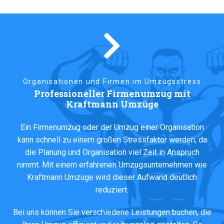
Organisationen und Firmen im Umzugsstress
Professioneller Firmenumzug mit
Kraftmann Umzüge
Ein Firmenumzug oder der Umzug einer Organisation
kann schnell zu einem großen Stressfaktor werden, da
die Planung und Organisation viel Zeit in Anspruch
nimmt. Mit einem erfahrenen Umzugsunternehmen wie
Kraftmann Umzüge wird dieser Aufwand deutlich
reduziert.
Bei uns können Sie verschiedene Leistungen buchen, die