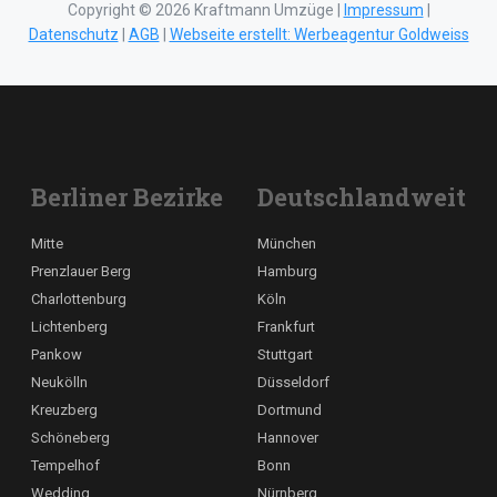
Copyright © 2026 Kraftmann Umzüge |
Impressum
|
Datenschutz
|
AGB
|
Webseite erstellt: Werbeagentur Goldweiss
Berliner Bezirke
Deutschlandweit
Mitte
München
Prenzlauer Berg
Hamburg
Charlottenburg
Köln
Lichtenberg
Frankfurt
Pankow
Stuttgart
Neukölln
Düsseldorf
Kreuzberg
Dortmund
Schöneberg
Hannover
Tempelhof
Bonn
Wedding
Nürnberg