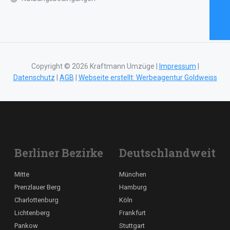
Copyright © 2026 Kraftmann Umzüge |
Impressum
|
Datenschutz
|
AGB
|
Webseite erstellt: Werbeagentur Goldweiss
Berliner Bezirke
Deutschlandweit
Mitte
München
Prenzlauer Berg
Hamburg
Charlottenburg
Köln
Lichtenberg
Frankfurt
Pankow
Stuttgart