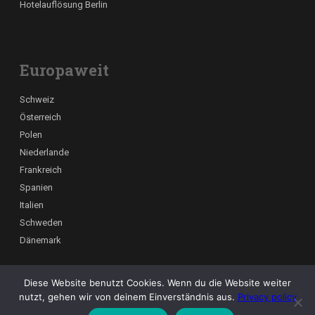
Hotelauflösung Berlin
Europaweit
Schweiz
Österreich
Polen
Niederlande
Frankreich
Spanien
Italien
Schweden
Dänemark
Diese Website benutzt Cookies. Wenn du die Website weiter
Kraftmann Umzüge – Ihr professioneller Umzugspartner in Berlin,
nutzt, gehen wir von deinem Einverständnis aus.
Privacy policy
deutschlandweit und europaweit